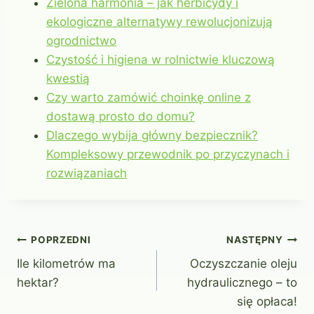
Zielona harmonia – jak herbicydy i
ekologiczne alternatywy rewolucjonizują
ogrodnictwo
Czystość i higiena w rolnictwie kluczową
kwestią
Czy warto zamówić choinkę online z
dostawą prosto do domu?
Dlaczego wybija główny bezpiecznik?
Kompleksowy przewodnik po przyczynach i
rozwiązaniach
Nawigacja
POPRZEDNI
NASTĘPNY
Ile kilometrów ma
Oczyszczanie oleju
wpisu
hektar?
hydraulicznego – to
się opłaca!