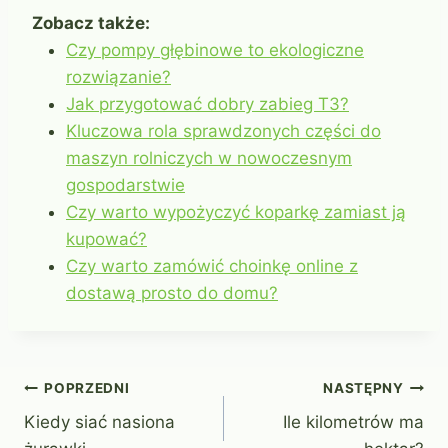
Zobacz także:
Czy pompy głębinowe to ekologiczne
rozwiązanie?
Jak przygotować dobry zabieg T3?
Kluczowa rola sprawdzonych części do
maszyn rolniczych w nowoczesnym
gospodarstwie
Czy warto wypożyczyć koparkę zamiast ją
kupować?
Czy warto zamówić choinkę online z
dostawą prosto do domu?
Nawigacja
POPRZEDNI
NASTĘPNY
Kiedy siać nasiona
Ile kilometrów ma
wpisu