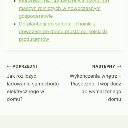
Kluczowa rola sprawdzonych części do
maszyn rolniczych w nowoczesnym
gospodarstwie
Od plantacji do salonu – choinki z
dowozem do domu prosto od polskich
producentów
Nawigacja
POPRZEDNI
NASTĘPNY
Jak rozliczyć
Wykończenia wnętrz –
wpisu
ładowanie samochodu
Piaseczno. Twój klucz
elektrycznego w
do wymarzonego
domu?
domu