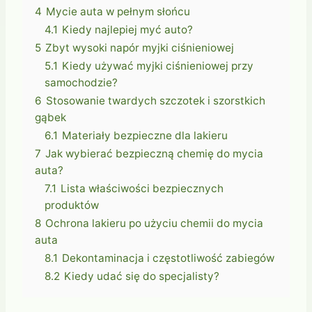
4
Mycie auta w pełnym słońcu
4.1
Kiedy najlepiej myć auto?
5
Zbyt wysoki napór myjki ciśnieniowej
5.1
Kiedy używać myjki ciśnieniowej przy
samochodzie?
6
Stosowanie twardych szczotek i szorstkich
gąbek
6.1
Materiały bezpieczne dla lakieru
7
Jak wybierać bezpieczną chemię do mycia
auta?
7.1
Lista właściwości bezpiecznych
produktów
8
Ochrona lakieru po użyciu chemii do mycia
auta
8.1
Dekontaminacja i częstotliwość zabiegów
8.2
Kiedy udać się do specjalisty?